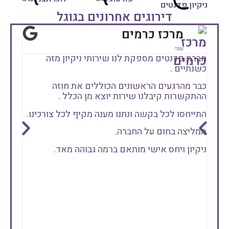
דירוגים אחרונים בגוגל
מרכז כרמים
שני
חברת פדנטים מספקת לנו שירותי ניקיון מזה
ממליצה
כשנתיים .
שקיבלנו 
שירה, 
כבר מהרגעים הראשונים הכוללים את חוזה
היא הג
ההתקשרות קיבלנו שירות יוצא מן הכלל .
יוצאת 
התייחסו לכל בקשה ונתנו מענה מקיף לכל צורכינו.
בזכות 
מה שי
ממליצה בחום על החברה.
תודה ר
ניקיון ויחס אישי מותאם ברמה גבוהה מאד.
אם אתם
פדנטי