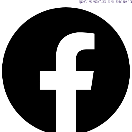
ג'י טו אם טים בע"מ
ציפי ג'וסף