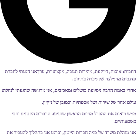
חיובית: איכות, דייקנות, מהירות תגובה, מקצועיות, ערךאני הגעתי לחברת
פדנטים מהמלצה של מכרה בתחום.
אחרי באמת הרבה ניסיונות כושלים ומאכזבים, אני מרגישה שהגעתי לנחלה!
עולם אחר של שירות ושל אכפתיות וכמובן של ניקיון.
ממש רואים את ההבדל מהיום הראשון שהגיעו. הדברים הקטנים והכי
משמעותיים.
אני מנהלת משרד של כמה חברות הייטק, וכרגע אני בתהליך להעביר את