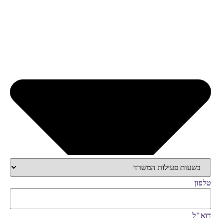
טלפון
דוא"ל