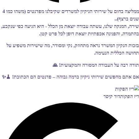
ממליצה בחום על שירותי הניקיון למשרדים שקיבלנו מפדנטים (משהו כמו 4
שנים ברצף)..
שירה, המנקה שלנו, עשתה עבודה יוצאת מן הכלל - היא הגיעה כפי שנקבע,
בהתמדה, והפגינה אכפתיות יוצאת דופן לכל פרט קטן.
בזכות הנקיון המשרד נראה מתחוזק, נקי ומסודר, מה שישירות משפיע על
תחושה הכללית הנעימה.
תודה רבה על העבודה המסורה והמקצועית! 🙏
אם אתם מחפשים שירותי ניקיון ברמה גבוהה – פדנטים הם הכתובת! 🧹✨
ריו הפקות
דור קיסר