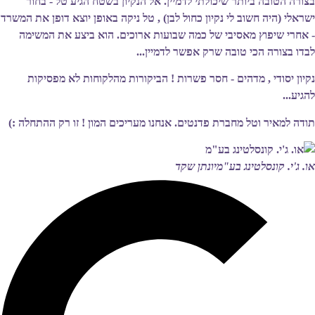
בצורה הטובה ביותר שיכולתי לדמיין. אל הנקיון בשטח הגיע טל - בחור
ישראלי (היה חשוב לי נקיון כחול לבן) , טל ניקה באופן יוצא דופן את המשרד
- אחרי שיפוץ מאסיבי של כמה שבועות ארוכים. הוא ביצע את המשימה
לבדו בצורה הכי טובה שרק אפשר לדמיין...
נקיון יסודי , מדהים - חסר פשרות ! הביקורות מהלקוחות לא מפסיקות
להגיע...
תודה למאיר וטל מחברת פדנטים. אנחנו מעריכים המון ! זו רק ההתחלה :)
או. ג'י. קונסלטינג בע"מ
יונתן שקד