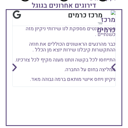
דירוגים אחרונים בגוגל
מרכז כרמים
שני
חברת פדנטים מספקת לנו שירותי ניקיון מזה
ממליצה
כשנתיים .
שקיבלנו 
שירה, 
כבר מהרגעים הראשונים הכוללים את חוזה
היא הג
ההתקשרות קיבלנו שירות יוצא מן הכלל .
יוצאת 
התייחסו לכל בקשה ונתנו מענה מקיף לכל צורכינו.
בזכות 
מה שי
ממליצה בחום על החברה.
תודה ר
ניקיון ויחס אישי מותאם ברמה גבוהה מאד.
אם אתם
פדנטי