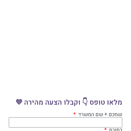
מלאו טופס 👇 וקבלו הצעה מהירה 💜
שמכם + שם המשרד
כתובת