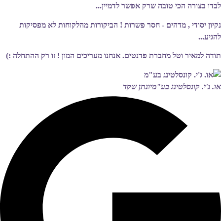
לבדו בצורה הכי טובה שרק אפשר לדמיין...
נקיון יסודי , מדהים - חסר פשרות ! הביקורות מהלקוחות לא מפסיקות
להגיע...
תודה למאיר וטל מחברת פדנטים. אנחנו מעריכים המון ! זו רק ההתחלה :)
או. ג'י. קונסלטינג בע"מ
יונתן שקד