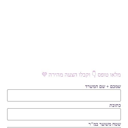
מלאו טופס 👇 וקבלו הצעה מהירה 💜
שמכם + שם המשרד
כתובת
שטח משוער במ"ר