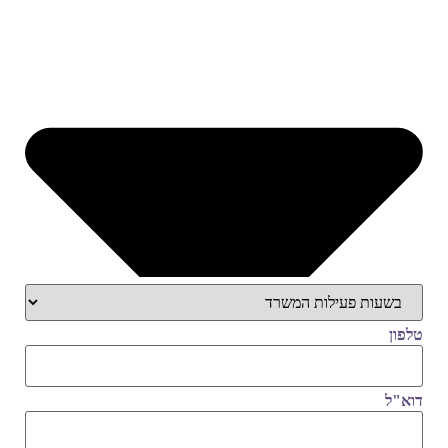
טלפון
דוא"ל