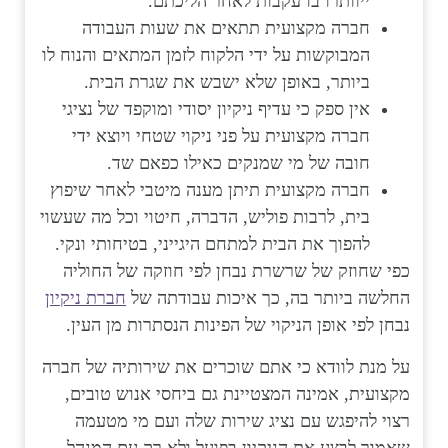
ייוותרו בו עקבות לאחר הליכתם.
חברה מקצועית תתאים את שעות העבודה
המבוקשות על ידי הלקוח לזמן המתאים והנוח לו
ביותר, באופן שלא ישבש את שגרת הבית.
אין ספק כי עדיף ניקיון יסודי ומוקפד של נציגי
חברה מקצועית על פני ניקוי שטחי ויוצא ידי
חובה של מי שמנקים כאילו כפאם שד.
חברה מקצועית תיתן מענה מיטבי לאחר שיפוץ
בית, לרבות פוליש, הדברה, חיטוי וכל מה שעשוי
להפוך את הבית למתחם היגייני, בטיחותי ונקי.
כפי שחוזק של שרשרת נבחן לפי חוזקה של החוליה
החלשה ביותר בה, כך איכות עבודתה של
חברת ניקיון
נבחן לפי אופן הניקוי של הפינות הנסתרות מן העין.
על מנת לוודא כי אתם שוכרים את שירותיה של חברה
מקצועית, אמינה המצטיינת גם ביחסי אנוש טובים,
רצוי להיפגש עם נציג שירות שלה ועם מי מטעמה
שאמור לבצע את
הניקיון בפועל ולא רק עם המנהל,