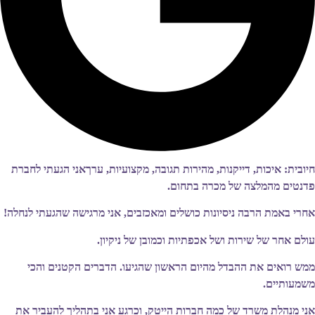
חיובית: איכות, דייקנות, מהירות תגובה, מקצועיות, ערךאני הגעתי לחברת
פדנטים מהמלצה של מכרה בתחום.
אחרי באמת הרבה ניסיונות כושלים ומאכזבים, אני מרגישה שהגעתי לנחלה!
עולם אחר של שירות ושל אכפתיות וכמובן של ניקיון.
ממש רואים את ההבדל מהיום הראשון שהגיעו. הדברים הקטנים והכי
משמעותיים.
אני מנהלת משרד של כמה חברות הייטק, וכרגע אני בתהליך להעביר את