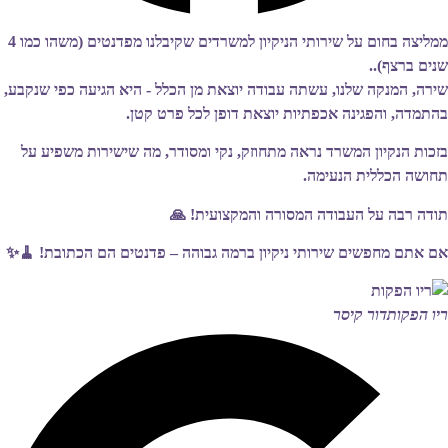
ממליצה בחום על שירותי הניקיון למשרדים שקיבלנו מפדנטים (משהו כמו 4
שנים ברצף)..
שירה, המנקה שלנו, עשתה עבודה יוצאת מן הכלל - היא הגיעה כפי שנקבע,
בהתמדה, והפגינה אכפתיות יוצאת דופן לכל פרט קטן.
בזכות הנקיון המשרד נראה מתחוזק, נקי ומסודר, מה שישירות משפיע על
תחושה הכללית הנעימה.
תודה רבה על העבודה המסורה והמקצועית! 🙏
אם אתם מחפשים שירותי ניקיון ברמה גבוהה – פדנטים הם הכתובת! 🧹✨
ריו הפקות
דור קיסר