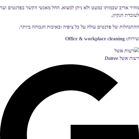
מהיר אדיב שכמותו כמעט ולא ניתן למצוא. החל מאנשי הקשר בפדנטים ועד
לעובדת הנקיון,
ההתנהלות של פדנטים עולה על כל ציפיה ובאיכות הגבוהה ביותר.
שירות: Office & workplace cleaning
רעות אשל
Datree