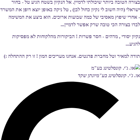
בצורה הטובה ביותר שיכולתי לדמיין. אל הנקיון בשטח הגיע טל - בחור
ישראלי (היה חשוב לי נקיון כחול לבן) , טל ניקה באופן יוצא דופן את המשרד
- אחרי שיפוץ מאסיבי של כמה שבועות ארוכים. הוא ביצע את המשימה
לבדו בצורה הכי טובה שרק אפשר לדמיין...
נקיון יסודי , מדהים - חסר פשרות ! הביקורות מהלקוחות לא מפסיקות
להגיע...
תודה למאיר וטל מחברת פדנטים. אנחנו מעריכים המון ! זו רק ההתחלה :)
או. ג'י. קונסלטינג בע"מ
יונתן שקד