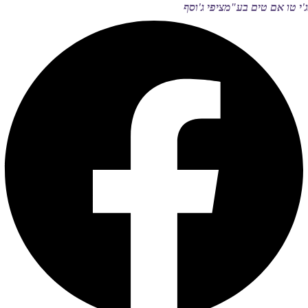
ג'י טו אם טים בע"מ
ציפי ג'וסף