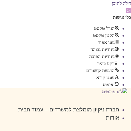
דילוג לתוכן
תח
רגל
כלי נגישות
גישות
הגדל טקסט
הקטן טקסט
גווני אפור
ניגודיות גבוהה
ניגודיות הפוכה
רקע בהיר
הדגשת קישורים
פונט קריא
איפוס
דלג
לתוכן
חברת ניקיון מומלצת למשרדים – עמוד הבית
אודות