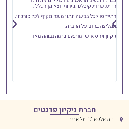
כבר מהרגעים הראשונים הכוללים את חוזה
היא הג
ההתקשרות קיבלנו שירות יוצא מן הכלל .
יוצאת 
התייחסו לכל בקשה ונתנו מענה מקיף לכל צורכינו.
בזכות 
מה שי
ממליצה בחום על החברה.
תודה ר
ניקיון ויחס אישי מותאם ברמה גבוהה מאד.
אם אתם
פדנטי
חברת ניקיון פדנטים
בית אלפא 13, תל אביב